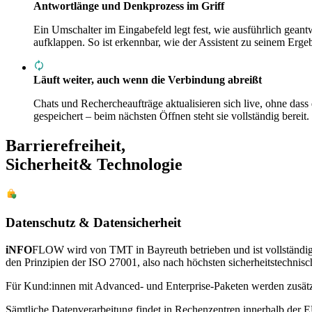
Antwortlänge und Denkprozess im Griff
Ein Umschalter im Eingabefeld legt fest, wie ausführlich gea
aufklappen. So ist erkennbar, wie der Assistent zu seinem Erg
Läuft weiter, auch wenn die Verbindung abreißt
Chats und Rechercheaufträge aktualisieren sich live, ohne dass
gespeichert – beim nächsten Öffnen steht sie vollständig bereit.
Barrierefreiheit,
Sicherheit
& Technologie
Datenschutz & Datensicherheit
iNFO
FLOW
wird von TMT in Bayreuth betrieben und ist vollständi
den Prinzipien der ISO 27001, also nach höchsten sicherheitstechnisc
Für Kund:innen mit Advanced- und Enterprise-Paketen werden zusät
Sämtliche Datenverarbeitung findet in Rechenzentren innerhalb der E