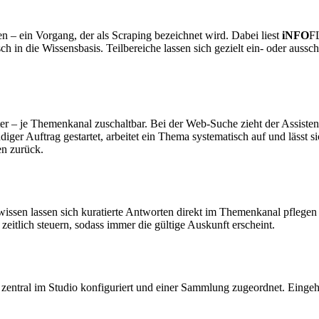
n – ein Vorgang, der als Scraping bezeichnet wird. Dabei liest
iNFO
F
isch in die Wissensbasis. Teilbereiche lassen sich gezielt ein- oder auss
ter – je Themenkanal zuschaltbar. Bei der Web-Suche zieht der Assisten
diger Auftrag gestartet, arbeitet ein Thema systematisch auf und lässt 
en zurück.
issen lassen sich kuratierte Antworten direkt im Themenkanal pflegen 
itlich steuern, sodass immer die gültige Auskunft erscheint.
entral im Studio konfiguriert und einer Sammlung zugeordnet. Eingehe