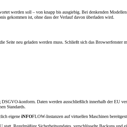
ntwortet werden soll – von knapp bis ausgiebig. Bei denkenden Modelle
ebnis gekommen ist, ohne dass der Verlauf davon überladen wird.
 die Seite neu geladen werden muss. Schließt sich das Browserfenster mi
g DSGVO-konform. Daten werden ausschließlich innerhalb der EU verarb
hen Standards.
zlich eigene
iNFO
FLOW
-Instanzen auf virtuellen Maschinen bereitgest
U statt. Regelmäßige Sicherheitsupdates, verschlüsselte Backups und e