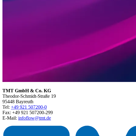
TMT GmbH & Co. KG
Theodor-Schmidt-Straße 19
95448 Bayreuth
Tel:
+49 921 507200-0
Fax: +49 921 507200-299
E-Mail:
infoflow@tmt.de